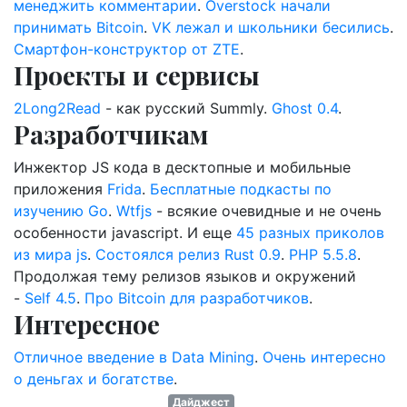
менеджить комментарии
.
Overstock начали
принимать Bitcoin
.
VK лежал и школьники бесились
.
Смартфон-конструктор от ZTE
.
Проекты и сервисы
2Long2Read
- как русский Summly.
Ghost 0.4
.
Разработчикам
Инжектор JS кода в десктопные и мобильные
приложения
Frida
.
Бесплатные подкасты по
изучению Go
.
Wtfjs
- всякие очевидные и не очень
особенности javascript. И еще
45 разных приколов
из мира js
.
Состоялся релиз Rust 0.9
.
PHP 5.5.8
.
Продолжая тему релизов языков и окружений
-
Self 4.5
.
Про Bitcoin для разработчиков
.
Интересное
Отличное введение в Data Mining
.
Очень интересно
о деньгах и богатстве
.
Дайджест