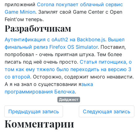
приложений
Corona покупает облачный сервис
Game Minion
. Запилят свой Game Center с Open
Feint'ом теперь.
Разработчикам
Аутентификация с oAuth2 на Backbone.js
.
Вышел
финальный релиз Firefox OS Simulator
. Поставил,
попробовал - очень приятная штука. Тем более
писать под неё очень просто.
Статья питонщика, о
том как ему тяжело было переходить на версию 3
со второй
. Осторожно, содержит много ненависти.
А я на знал о существовании я
зыка
программирования Белочка
.
Дайджест
Предыдущая запись
Следующая запись
Комментарии