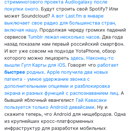
стриминогового проекта Audiogalaxy после
покупки оного
. Будут строить свой Spotify? Или
может Soundcloud?
А вот Last.fm в январе
выключает свое радио для большинства стран,
включая нашу
. Продолжая череду громких падений
сервисов
Tumblr лежал несколько часов
. Два года
назад показали нам первый российский смартфон.
И вот уже совсем на подходе YotaPhone, обзор
которого можно лицезреть
здесь
.
Наконец-то
вышли Гугл Карты для iOS
. Говорят что
работает
быстрее
родных
.
Apple получила два новых
патента - умное удержание звонка с
дополнительными опциями и разблокировка
экрана и разных функций с распознаванием лиц
. А
бывший яблочный евангелист
Гай Кавасаки
пользуется только Android девайсами
. Ну и
скажите теперь, что Android для нищебродов. Одна
из крупнейших кросс-платформенных
инфраструктур для разработки мобильных