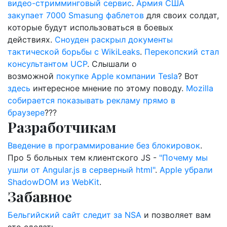
видео-стримминговый сервис
.
Армия США
закупает 7000 Smasung фаблетов
для своих солдат,
которые будут использоваться в боевых
действиях.
Сноуден раскрыл документы
тактической борьбы с WikiLeaks
.
Перекопский стал
консультантом UCP
. Слышали о
возможной
покупке Apple компании Tesla
? Вот
здесь
интересное мнение по этому поводу.
Mozilla
собирается показывать рекламу прямо в
браузере
???
Разработчикам
Введение в программирование без блокировок
.
Про 5 больных тем клиентского JS -
"Почему мы
ушли от Angular.js в серверный html"
.
Apple убрали
ShadowDOM из WebKit
.
Забавное
Бельгийский сайт следит за NSA
и позволяет вам