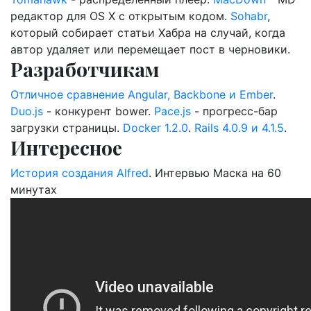
редактор для OS X с открытым кодом.
Sohabr
,
который собирает статьи Хабра на случай, когда
автор удаляет или перемещает пост в черновики.
Разработчикам
Отличное сравнение Angular, Backbone и Ember
.
Duo.js
- конкурент bower.
Pace.js
- прогресс-бар
загрузки страницы.
Docker 1.2.0
.
Rails 4.0.9 и 4.1.5
.
Интересное
История создания Alfred
. Интервью Маска на 60
минутах