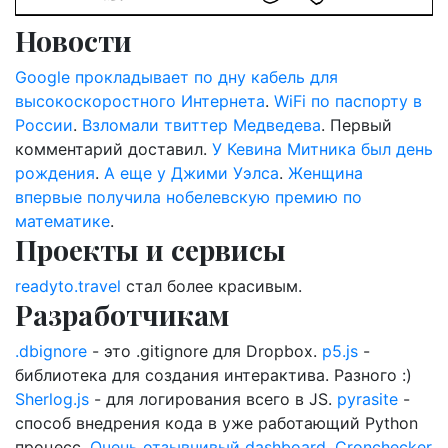
Новости
Google прокладывает по дну кабель для
высокоскоростного Интернета
.
WiFi по паспорту в
России
.
Взломали твиттер Медведева
. Первый
комментарий доставил.
У Кевина Митника был день
рождения
.
А еще у Джими Уэлса
.
Женщина
впервые получила нобелевскую премию по
математике
.
Проекты и сервисы
readyto.travel
стал более красивым.
Разработчикам
.dbignore
- это .gitignore для Dropbox.
p5.js
-
библиотека для создания интерактива. Разного :)
Sherlog.js
- для логирования всего в JS.
pyrasite
-
способ внедрения кода в уже работающий Python
процесс.
Очень отзывчивый dashboard
.
Cronchecker