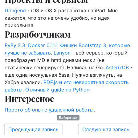
Dringend
- iOS и OS X разработка на iPad. Мне
кажется, что это не очень удобно, но идея
прикольная.
Разработчикам
PyPy 2.3
.
Docker 0.11.1
.
Фишки Bootstrap 3, которые
лучше не забывать
.
Lanyon
- веб-сервер, который
преобразует MD в hmtl динамически (не
статически генерирует). Написан на Go.
AsterixDB
-
еще одна носкульная база. Нужно взглянуть, на
Хабре хвалили.
PDF.js и его невероятная скорость
работы
.
Отличный guide по Python
.
Интересное
Просто об опыте удаленной работы
.
Дайджест
Предыдущая запись
Следующая запись