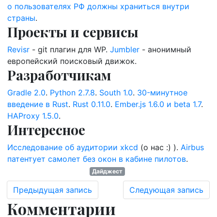
о пользователях РФ должны храниться внутри
страны
.
Проекты и сервисы
Revisr
- git плагин для WP.
Jumbler
- анонимный
европейский поисковый движок.
Разработчикам
Gradle 2.0
.
Python 2.7.8
.
South 1.0
.
30-минутное
введение в Rust
.
Rust 0.11.0
.
Ember.js 1.6.0 и beta 1.7
.
HAProxy 1.5.0
.
Интересное
Исследование об аудитории xkcd
(о нас :) ).
Airbus
патентует самолет без окон в кабине пилотов
.
Дайджест
Предыдущая запись
Следующая запись
Комментарии