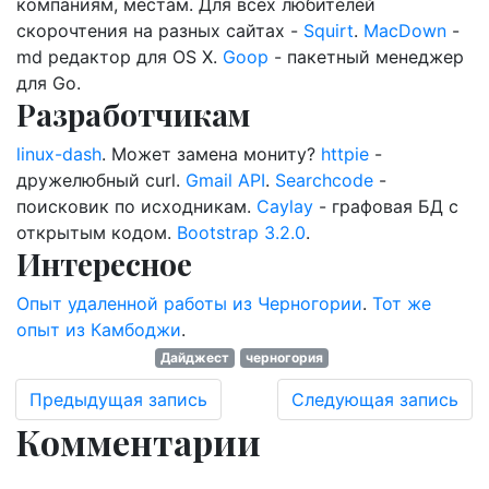
компаниям, местам. Для всех любителей
скорочтения на разных сайтах -
Squirt
.
MacDown
-
md редактор для OS X.
Goop
- пакетный менеджер
для Go.
Разработчикам
linux-dash
. Может замена мониту?
httpie
-
дружелюбный curl.
Gmail API
.
Searchcode
-
поисковик по исходникам.
Caylay
- графовая БД с
открытым кодом.
Bootstrap 3.2.0
.
Интересное
Опыт удаленной работы из Черногории
.
Тот же
опыт из Камбоджи
.
Дайджест
черногория
Предыдущая запись
Следующая запись
Комментарии