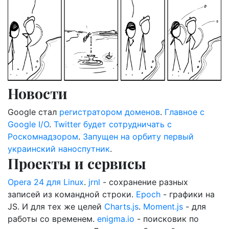
Новости
Google стал
регистратором доменов
.
Главное с
Google I/O
.
Twitter будет сотрудничать с
Роскомнадзором
.
Запущен на орбиту первый
украинский наноспутник
.
Проекты и сервисы
Opera 24 для Linux
.
jrnl
- сохранение разных
записей из командной строки.
Epoch
- графики на
JS. И для тех же целей
Charts.js
.
Moment.js
- для
работы со временем.
enigma.io
- поисковик по