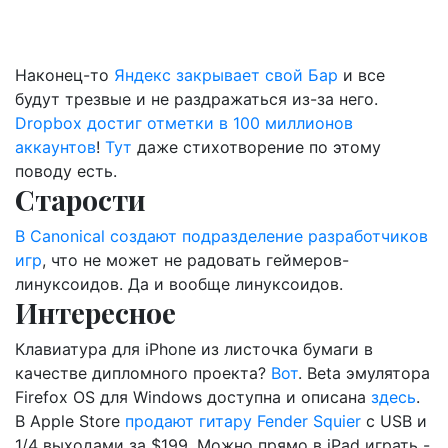
Наконец-то
Яндекс закрывает свой Бар
и все
будут трезвые и не раздражаться из-за него.
Dropbox достиг отметки в 100 миллионов
аккаунтов
!
Тут
даже стихотворение по этому
поводу есть.
Старости
В Canonical создают подразделение разработчиков
игр
, что не может не радовать геймеров-
линуксоидов. Да и вообще линуксоидов.
Интересное
Клавиатура для iPhone из листочка бумаги в
качестве дипломного проекта?
Вот
. Beta эмулятора
Firefox OS для Windows доступна и описана
здесь
.
В Apple Store
продают гитару Fender Squier
с USB и
1/4 выходами за $199. Можно прямо в iPad играть -