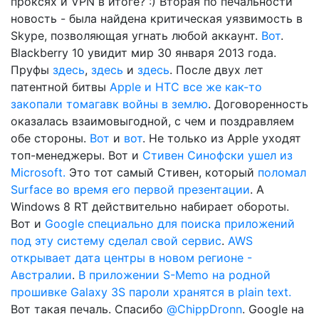
проксях и VPN в итоге? :) Вторая по печальности
новость - была найдена критическая уязвимость в
Skype, позволяющая угнать любой аккаунт.
Вот
.
Blackberry 10 увидит мир 30 января 2013 года.
Пруфы
здесь
,
здесь
и
здесь
. После двух лет
патентной битвы
Apple и HTC все же как-то
закопали томагавк войны в землю
. Договоренность
оказалась взаимовыгодной, с чем и поздравляем
обе стороны.
Вот
и
вот
. Не только из Apple уходят
топ-менеджеры. Вот и
Стивен Синофски ушел из
Microsoft.
Это тот самый Стивен, который
поломал
Surface во время его первой презентации
. А
Windows 8 RT действительно набирает обороты.
Вот и
Google специально для поиска приложений
под эту систему сделал свой сервис
.
AWS
открывает дата центры в новом регионе -
Австралии
.
В приложении S-Memo на родной
прошивке Galaxy 3S пароли хранятся в plain text.
Вот такая печаль. Спасибо
@ChippDronn
. Google на