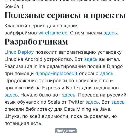
бомба :)
Полезные сервисы и проекты
Классный сервис для создания
вайрфреймов
wireframe.cc
. О нем писали
здесь
.
Разработчикам
Linux Deploy
позволит автоматизацию установку
Linux на Android устройство. Вот
здесь
вычитал.
Реализация inline редактирования полей в Django
при помощи
django-inplaceedit
описано
здесь
.
Продолжение тренировки по написанию веб-
приложений на Express и Node.js для падаванов
здесь
. Начало было вот
здесь
. Перевод на русский
язык обучалок по Scala от Twitter
здесь
. Вот
здесь
описали библиотеку для Data Mining на Jave.
Штука, по всей видимости, пока сыроватая, но
потенциал есть.
Дайджест