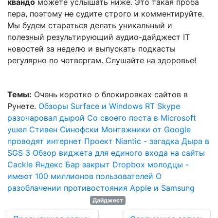
квандо
можете услышать ниже. Это такая проба
пера, поэтому
не
судите строго и комментируйте.
Мы будем стараться делать уникальный и
полезный результирующий аудио-дайджест IT
новостей за неделю и выпускать подкасты
регулярно по четвергам. Слушайте на здоровье!
Темы:
Очень коротко о блокировках сайтов в
Рунете.
Обзоры Surface и Windows RT
Skype
разочаровал дырой
Со своего поста в Microsoft
ушел Стивен Синофски
Монтажники от Google
проводят интернет
Проект Niantic - загадка
Дыра в
SGS 3
Обзор виджета для единого входа на сайты
Cackle
Яндекс Бар закрыт
Dropbox молодцы -
имеют 100 миллионов пользователей
О
разоблачении противостояния Apple и Samsung
Дайджест