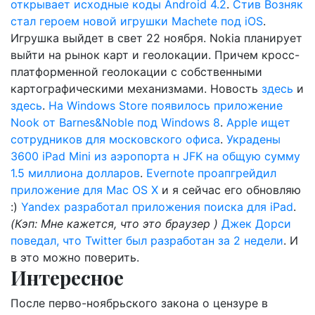
открывает исходные коды Android 4.2
.
Стив Возняк
стал героем новой игрушки Machete под iOS
.
Игрушка выйдет в свет 22 ноября. Nokia планирует
выйти на рынок карт и геолокации. Причем кросс-
платформенной геолокации с собственными
картографическими механизмами. Новость
здесь
и
здесь
.
На Windows Store появилось приложение
Nook от Barnes&Noble под Windows 8
.
Apple ищет
сотрудников для московского офиса
.
Украдены
3600 iPad Mini из аэропорта н JFK на общую сумму
1.5 миллиона долларов
.
Evernote проапгрейдил
приложение для Mac OS X
и я сейчас его обновляю
:)
Yandex разработал приложения поиска для iPad
.
(Кэп: Мне кажется, что это браузер )
Джек Дорси
поведал, что Twitter был разработан за 2 недели
. И
в это можно поверить.
Интересное
После перво-ноябрьского закона о цензуре в