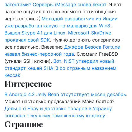
патентами?
Серверы iMessage снова лежат
. Я вот
на себе ощутил потерю возможности общения
через сервис :(
Молодой разработчик из Индии
уже разработал какую-то малварю для Win8
.
Вышел Skype 4.1 для Linux
.
Microsoft SkyDrive
прокачал свой SDK
. Нужно догонять соперников -
все правильно. Внезапно
Джэффа Безоса Fortune
назвал бизнес-персоной года
. Сломали FreeBSD
(угнали SSH ключи).
Вот
.
NIST утвердил новый
стандарт хешей SHA-3 со странным названием
Keccak
.
Интересное
В Android 4.2 Jelly Bean отсутствует месяц декабрь
.
Может настолько предсказаний Майа боятся?
Дельно о Ebay и доставке товаров в Украину
согласно текущему таможенному кодексу
.
Странное