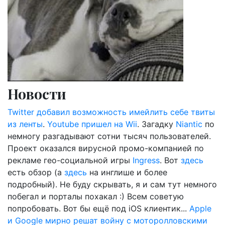
Новости
Twitter добавил возможность имейлить себе твиты
из ленты
.
Youtube пришел на Wii
. Загадку
Niantic
по
немногу разгадывают сотни тысяч пользователей.
Проект оказался вирусной промо-компанией по
рекламе гео-социальной игры
Ingress
. Вот
здесь
есть обзор (а
здесь
на инглише и более
подробный). Не буду скрывать, я и сам тут немного
побегал и порталы похакал :) Всем советую
попробовать. Вот бы ещё под iOS клиентик...
Apple
и Google мирно решат войну с моторолловскими