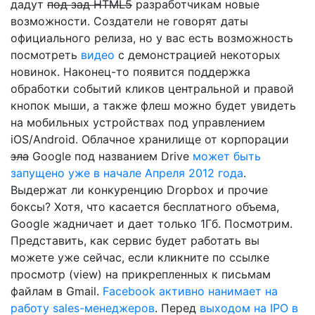
дадут
под зад HTML5
разработчикам новые
возможности. Создатели не говорят даты
официального релиза, но у вас есть возможность
посмотреть
видео
с демонстрацией некоторых
новинок. Наконец-то появится поддержка
обработки событий кликов центральной и правой
кнопок мыши, а также флеш можно будет увидеть
на мобильных устройствах под управлением
iOS/Android. Облачное хранилище от корпорации
зла
Google под названием Drive
может быть
запущено уже в начале Апреля 2012 года
.
Выдержат ли конкуренцию Dropbox и прочие
боксы? Хотя, что касается бесплатного объема,
Google жадничает и дает только 1Гб. Посмотрим.
Представить, как сервис будет работать вы
можете уже сейчас, если кликните по ссылке
просмотр (view) на прикрепленных к письмам
файлам в Gmail.
Facebook активно нанимает на
работу sales-менеджеров
. Перед
выходом на IPO в