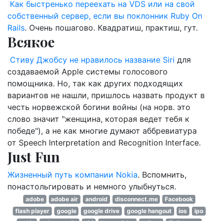
Как быстренько переехать на VDS или на свой
собственный сервер, если вы поклонник Ruby On
Rails
. Очень пошагово. Квадратиш, практиш, гут.
Всякое
Стиву Джобсу не нравилось название Siri
для
создаваемой Apple системы голосового
помощника. Но, так как других подходящих
вариантов не нашли, пришлось назвать продукт в
честь норвежской богини войны (на норв. это
слово значит "женщина, которая ведет тебя к
победе"), а не как многие думают аббревиатура
от Speech Interpretation and Recognition Interface.
Just Fun
Жизненный путь компании Nokia
. Вспомнить,
понастольгировать и немного улыбнуться.
adobe
adobe air
android
disconnect.me
Facebook
flash player
google
google drive
google hangout
ios
ipo